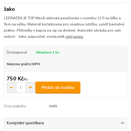
žako
LEDŇÁČEK JE TOP Menší dámská peněženka v rozměru 13,5 na šířku a
9cm na výšku. Materiál kočárkovina pro snadnou údržbu, uvnitř bavlněné
plátno. Přihrádky + kapsa na zip na drobné. Autorské obrázky pro vaši
radost. žako, papoušek, exota,pták
celý popis
Dostupnost
Skladem 1 ks
Nejsme plátci DPH
750 Kč
/
ks
Přidat do košíku
Číslo produktu:
9465
Kompletní specifikace