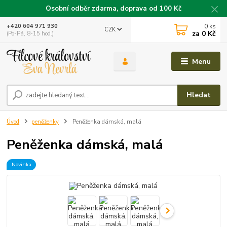
Osobní odběr zdarma, doprava od 100 Kč
0
ks
+420 604 971 930
CZK
za
0 Kč
(Po-Pá, 8-15 hod.)
Menu
Hledat
Úvod
peněženky
Peněženka dámská, malá
Peněženka dámská, malá
Novinka