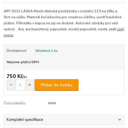
ARY JSOU LÁSKA Menší dámská peněženka v rozměru 13,5 na šířku a
9cm na výšku. Materiál kočárkovina pro snadnou údržbu, uvnitř bavlněné
plátno. Přihrádky + kapsa na zip na drobné. Autorské obrázky pro vaši
radost. Ara, ara hyacintový, papoušek, modrý papoušek, exota, pták
celý
popis
Dostupnost
Skladem 1 ks
Nejsme plátci DPH
750 Kč
/
ks
Přidat do košíku
Číslo produktu:
9464
Kompletní specifikace