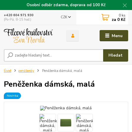
Osobní odběr zdarma, doprava od 100 Kč
0
ks
+420 604 971 930
CZK
za
0 Kč
(Po-Pá, 8-15 hod.)
Menu
Hledat
Úvod
peněženky
Peněženka dámská, malá
Peněženka dámská, malá
Novinka