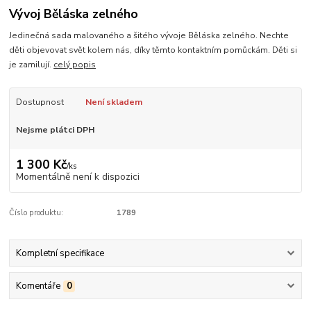
Vývoj Běláska zelného
Jedinečná sada malovaného a šitého vývoje Běláska zelného. Nechte
děti objevovat svět kolem nás, díky těmto kontaktním pomůckám. Děti si
je zamilují.
celý popis
Dostupnost
Není skladem
Nejsme plátci DPH
1 300 Kč
/
ks
Momentálně není k dispozici
Číslo produktu:
1789
Kompletní specifikace
Komentáře
0