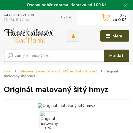
Osobní odběr zdarma, doprava od 100 Kč
0
ks
+420 604 971 930
CZK
za
0 Kč
(Po-Pá, 8-15 hod.)
Menu
Hledat
Úvod
Vzdělávací pomůcky pro ZŠ , MŠ, rodiče domškoláků
Originál
malovaný šitý hmyz
Originál malovaný šitý hmyz