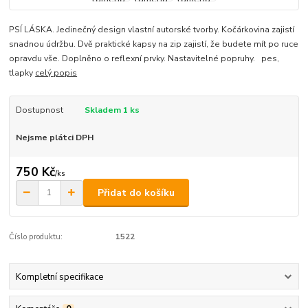
PSÍ LÁSKA. Jedinečný design vlastní autorské tvorby. Kočárkovina zajistí
snadnou údržbu. Dvě praktické kapsy na zip zajistí, že budete mít po ruce
opravdu vše. Doplněno o reflexní prvky. Nastavitelné popruhy. pes,
tlapky
celý popis
Dostupnost
Skladem 1 ks
Nejsme plátci DPH
750 Kč
/
ks
Přidat do košíku
Číslo produktu:
1522
Kompletní specifikace