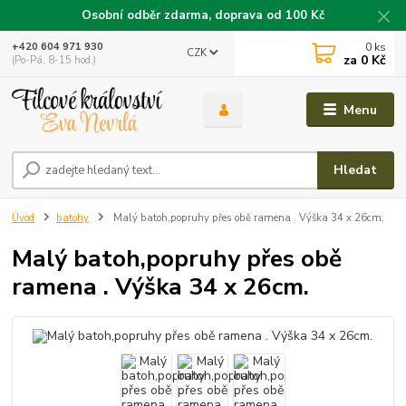
Osobní odběr zdarma, doprava od 100 Kč
0
ks
+420 604 971 930
CZK
za
0 Kč
(Po-Pá, 8-15 hod.)
Menu
Hledat
Úvod
batohy
Malý batoh,popruhy přes obě ramena . Výška 34 x 26cm.
Malý batoh,popruhy přes obě
ramena . Výška 34 x 26cm.