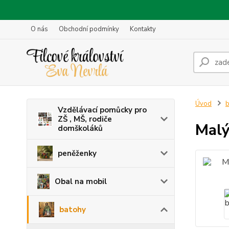
O nás
Obchodní podmínky
Kontakty
Úvod
b
Vzdělávací pomůcky pro
ZŠ , MŠ, rodiče
Malý
domškoláků
peněženky
Obal na mobil
batohy