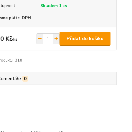
tupnost
Skladem 1 ks
sme plátci DPH
0 Kč
Přidat do košíku
/
ks
roduktu:
310
Komentáře
0