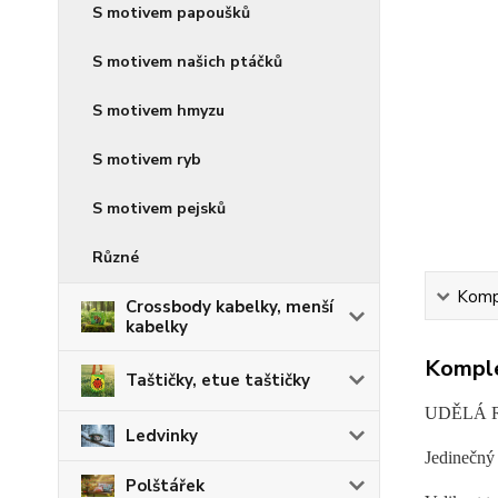
S motivem papoušků
S motivem našich ptáčků
S motivem hmyzu
S motivem ryb
S motivem pejsků
Různé
Kompl
Crossbody kabelky, menší
kabelky
Komple
Taštičky, etue taštičky
UDĚLÁ 
Ledvinky
Jedinečný 
Polštářek