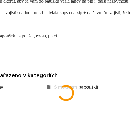
ak akorát, aby se vám do batůžku vešla láhev na pití i další nezbytnosti.
a zajistí snadnou údržbu. Malá kapsa na zip + další vnitřní zajistí, že
poušek ,papoušci, exota, ptáci
zařazeno v kategoriích
hy
S motivem papoušků