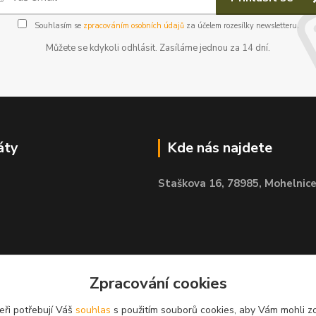
Souhlasím se
zpracováním osobních údajů
za účelem rozesílky newsletteru.
Můžete se kdykoli odhlásit. Zasíláme jednou za 14 dní.
áty
Kde nás najdete
Staškova 16,
78985, Mohelnic
Zpracování cookies
eři potřebují Váš
souhlas
s použitím souborů cookies, aby Vám mohli z