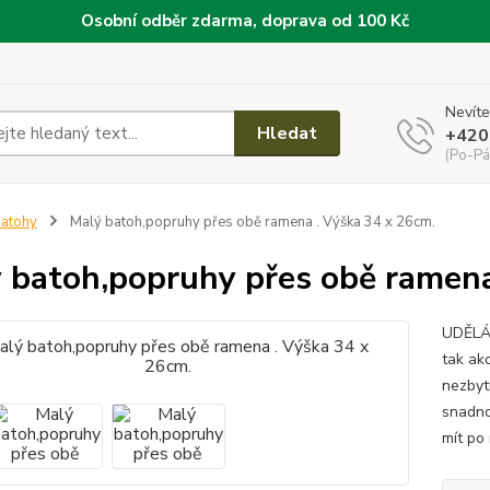
Osobní odběr zdarma, doprava od 100 Kč
Nevíte
Hledat
+420
(Po-Pá
atohy
Malý batoh,popruhy přes obě ramena . Výška 34 x 26cm.
 batoh,popruhy přes obě ramena
UDĚLÁ 
tak ako
nezbytn
snadnou
mít po