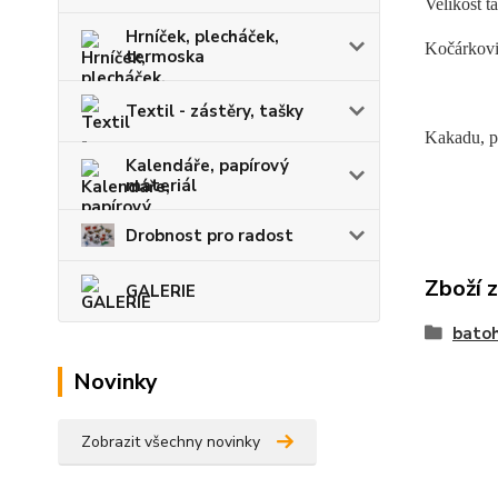
Velikost t
Hrníček, plecháček,
Kočárkovin
termoska
Textil - zástěry, tašky
Kakadu, pa
Kalendáře, papírový
materiál
Drobnost pro radost
Zboží 
GALERIE
bato
Novinky
Zobrazit všechny novinky