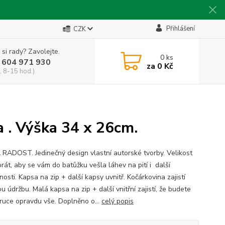
Přihlášení
CZK
 si rady? Zavolejte.
0
ks
 604 971 930
za
0 Kč
, 8-15 hod.)
 . Výška 34 x 26cm.
RADOST. Jedinečný design vlastní autorské tvorby. Velikost
rát, aby se vám do batůžku vešla láhev na pití i další
osti. Kapsa na zip + další kapsy uvnitř. Kočárkovina zajistí
 údržbu. Malá kapsa na zip + další vnitřní zajistí, že budete
 ruce opravdu vše. Doplněno o...
celý popis