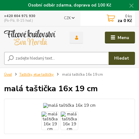
Osobní odběr zdarma, doprava od 100 Kč
0
ks
+420 604 971 930
CZK
za
0 Kč
(Po-Pá, 8-15 hod.)
Menu
Hledat
Úvod
Taštičky, etue taštičky
malá taštička 16x 19 cm
malá taštička 16x 19 cm