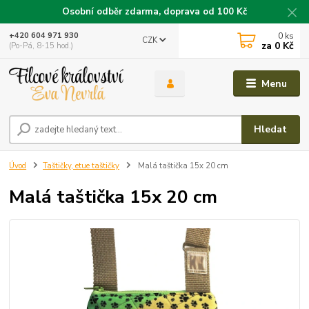
Osobní odběr zdarma, doprava od 100 Kč
0
ks
+420 604 971 930
CZK
za
0 Kč
(Po-Pá, 8-15 hod.)
Menu
Hledat
Úvod
Taštičky, etue taštičky
Malá taštička 15x 20 cm
Malá taštička 15x 20 cm