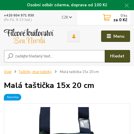
Osobní odběr zdarma, doprava od 100 Kč
0
ks
+420 604 971 930
CZK
za
0 Kč
(Po-Pá, 8-15 hod.)
Menu
Hledat
Úvod
Taštičky, etue taštičky
Malá taštička 15x 20 cm
Malá taštička 15x 20 cm
Novinka