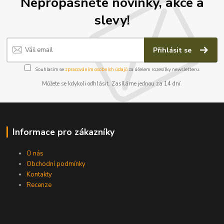
Nepropásněte novinky, akce a
slevy!
Přihlásit se
Souhlasím se
zpracováním osobních údajů
za účelem rozesílky newsletteru.
Můžete se kdykoli odhlásit. Zasíláme jednou za 14 dní.
Informace pro zákazníky
O nás
Obchodní podmínky
Kontakty
Recenze