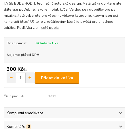
TA SE BUDE HODIT. Jedinečný autorský design. Malá taška do které ale
dáte vše potřebné, jako je mobil, klíče. Vejdou se i dobrůtky pro psí
miláčky. Jistě vyberete pro všechny věkové kategorie, kterým jsou psí
kamarádi blízcí. Ušito je z kočárkoviny, která je skvělá pro snadnou
údržbu. Podšívka z b...
celý popis
Dostupnost
Skladem 1 ks
Nejsme plátci DPH
300 Kč
/
ks
Přidat do košíku
Číslo produktu:
9093
Kompletní specifikace
Komentáře
0