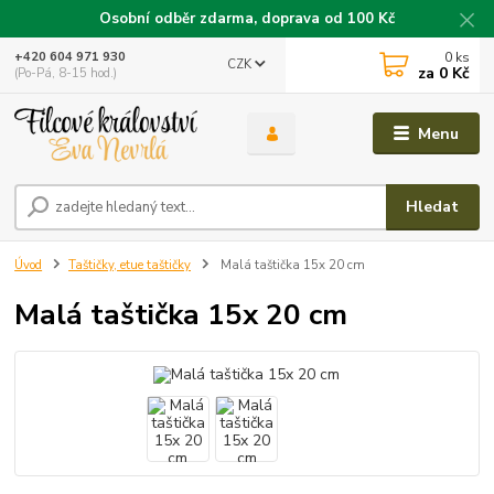
Osobní odběr zdarma, doprava od 100 Kč
0
ks
+420 604 971 930
CZK
za
0 Kč
(Po-Pá, 8-15 hod.)
Menu
Hledat
Úvod
Taštičky, etue taštičky
Malá taštička 15x 20 cm
Malá taštička 15x 20 cm