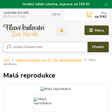
Osobní odběr zdarma, doprava od 100 Kč
0
ks
+420 604 971 930
CZK
za
0 Kč
(Po-Pá, 8-15 hod.)
Menu
Hledat
Úvod
Vzdělávací pomůcky pro ZŠ , MŠ, rodiče domškoláků
Malá
reprodukce
Malá reprodukce