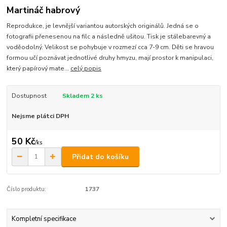
Martináč habrový
Reprodukce, je levnější variantou autorských originálů. Jedná se o
fotografii přenesenou na filc a následně ušitou. Tisk je stálebarevný a
voděodolný. Velikost se pohybuje v rozmezí cca 7-9 cm. Děti se hravou
formou učí poznávat jednotlivé druhy hmyzu, mají prostor k manipulaci,
který papírový mate...
celý popis
Dostupnost
Skladem 2 ks
Nejsme plátci DPH
50 Kč
/
ks
Přidat do košíku
Číslo produktu:
1737
Kompletní specifikace