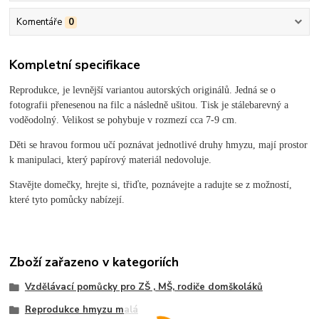
Komentáře
0
Kompletní specifikace
Reprodukce, je levnější variantou autorských originálů. Jedná se o
fotografii přenesenou na filc a následně ušitou. Tisk je stálebarevný a
voděodolný. Velikost se pohybuje v rozmezí cca 7-9 cm.
Děti se hravou formou učí poznávat jednotlivé druhy hmyzu, mají prostor
k manipulaci, který papírový materiál nedovoluje.
Stavějte domečky, hrejte si, třiďte, poznávejte a radujte se z možností,
které tyto pomůcky nabízejí.
Zboží zařazeno v kategoriích
Vzdělávací pomůcky pro ZŠ , MŠ, rodiče domškoláků
Reprodukce hmyzu malá