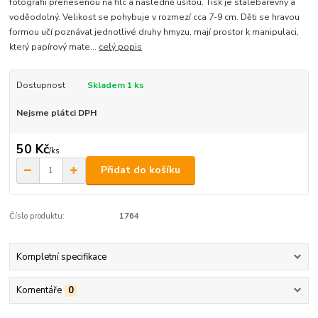
fotografii přenesenou na filc a následně ušitou. Tisk je stálebarevný a
voděodolný. Velikost se pohybuje v rozmezí cca 7-9 cm. Děti se hravou
formou učí poznávat jednotlivé druhy hmyzu, mají prostor k manipulaci,
který papírový mate...
celý popis
Dostupnost
Skladem 1 ks
Nejsme plátci DPH
50 Kč
/
ks
Přidat do košíku
Číslo produktu:
1764
Kompletní specifikace
Komentáře
0