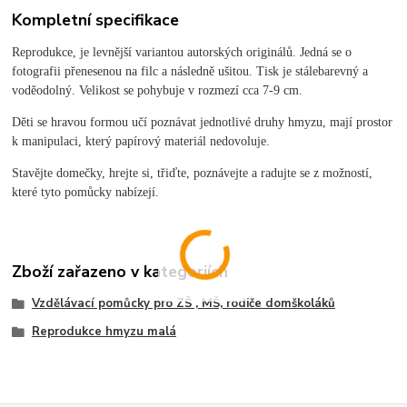
Kompletní specifikace
Reprodukce, je levnější variantou autorských originálů. Jedná se o
fotografii přenesenou na filc a následně ušitou. Tisk je stálebarevný a
voděodolný. Velikost se pohybuje v rozmezí cca 7-9 cm.
Děti se hravou formou učí poznávat jednotlivé druhy hmyzu, mají prostor
k manipulaci, který papírový materiál nedovoluje.
Stavějte domečky, hrejte si, třiďte, poznávejte a radujte se z možností,
které tyto pomůcky nabízejí.
Zboží zařazeno v kategoriích
Vzdělávací pomůcky pro ZŠ , MŠ, rodiče domškoláků
Reprodukce hmyzu malá