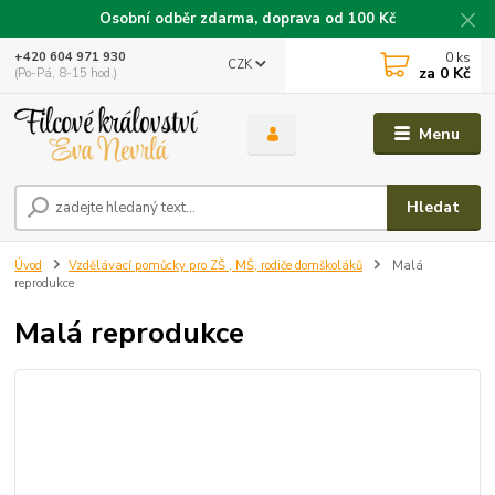
Osobní odběr zdarma, doprava od 100 Kč
0
ks
+420 604 971 930
CZK
za
0 Kč
(Po-Pá, 8-15 hod.)
Menu
Hledat
Úvod
Vzdělávací pomůcky pro ZŠ , MŠ, rodiče domškoláků
Malá
reprodukce
Malá reprodukce