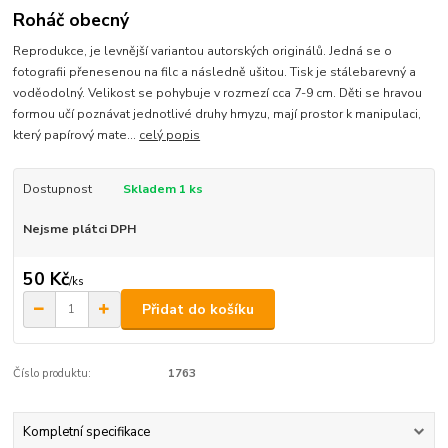
Roháč obecný
Reprodukce, je levnější variantou autorských originálů. Jedná se o
fotografii přenesenou na filc a následně ušitou. Tisk je stálebarevný a
voděodolný. Velikost se pohybuje v rozmezí cca 7-9 cm. Děti se hravou
formou učí poznávat jednotlivé druhy hmyzu, mají prostor k manipulaci,
který papírový mate...
celý popis
Dostupnost
Skladem 1 ks
Nejsme plátci DPH
50 Kč
/
ks
Přidat do košíku
Číslo produktu:
1763
Kompletní specifikace