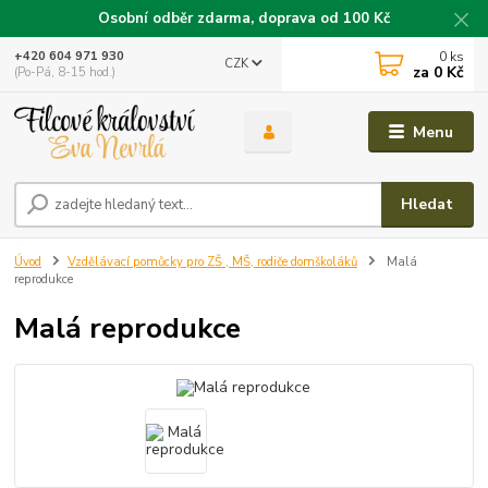
Osobní odběr zdarma, doprava od 100 Kč
0
ks
+420 604 971 930
CZK
za
0 Kč
(Po-Pá, 8-15 hod.)
Menu
Hledat
Úvod
Vzdělávací pomůcky pro ZŠ , MŠ, rodiče domškoláků
Malá
reprodukce
Malá reprodukce