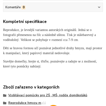
Komentáře
0
Kompletní specifikace
Reprodukce, je levnější variantou autorských originálů. Jedná se o
fotografii přenesenou na filc a následně ušitou. Tisk je stálebarevný a
voděodolný. Velikost se pohybuje v rozmezí cca 7-9 cm.
Děti se hravou formou učí poznávat jednotlivé druhy hmyzu, mají prostor
k manipulaci, který papírový materiál nedovoluje.
Stavějte domečky, hrejte si, třiďte, poznávejte a radujte se z možností,
které tyto pomůcky nabízejí.
Zboží zařazeno v kategoriích
Vzdělávací pomůcky pro ZŠ , MŠ, rodiče domškoláků
Reprodukce hmyzu malá