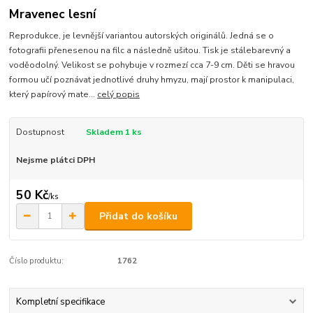
Mravenec lesní
Reprodukce, je levnější variantou autorských originálů. Jedná se o
fotografii přenesenou na filc a následně ušitou. Tisk je stálebarevný a
voděodolný. Velikost se pohybuje v rozmezí cca 7-9 cm. Děti se hravou
formou učí poznávat jednotlivé druhy hmyzu, mají prostor k manipulaci,
který papírový mate...
celý popis
Dostupnost
Skladem 1 ks
Nejsme plátci DPH
50 Kč
/
ks
Přidat do košíku
Číslo produktu:
1762
Kompletní specifikace