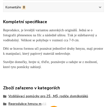
Komentáře
0
Kompletní specifikace
Reprodukce, je levnější variantou autorských originálů. Jedná se o
fotografii přenesenou na filc a následně ušitou. Tisk je stálebarevný a
voděodolný. Velikost se pohybuje v rozmezí cca 7-9 cm.
Děti se hravou formou učí poznávat jednotlivé druhy hmyzu, mají prostor
k manipulaci, který papírový materiál nedovoluje.
Stavějte domečky, hrejte si, třiďte, poznávejte a radujte se z možností,
které tyto pomůcky nabízejí.
Zboží zařazeno v kategoriích
Vzdělávací pomůcky pro ZŠ , MŠ, rodiče domškoláků
Reprodukce hmyzu malá