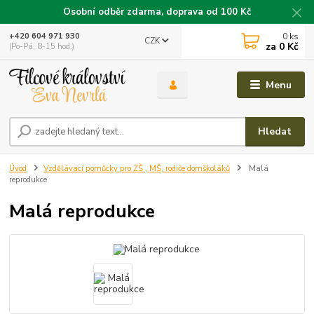
Osobní odběr zdarma, doprava od 100 Kč
0
ks
+420 604 971 930
CZK
za
0 Kč
(Po-Pá, 8-15 hod.)
Menu
Hledat
Úvod
Vzdělávací pomůcky pro ZŠ , MŠ, rodiče domškoláků
Malá
reprodukce
Malá reprodukce