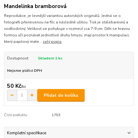
Mandelinka bramborová
Reprodukce, je levnější variantou autorských originálů. Jedná se o
fotografii přenesenou na filc a následně ušitou. Tisk je stálebarevný a
voděodolný. Velikost se pohybuje v rozmezí cca 7-9 cm. Děti se hravou
formou učí poznávat jednotlivé druhy hmyzu, mají prostor k manipulaci,
který papírový mate...
celý popis
Dostupnost
Skladem 1 ks
Nejsme plátci DPH
50 Kč
/
ks
Přidat do košíku
Číslo produktu:
1753
Kompletní specifikace