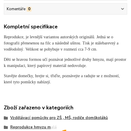
Komentáře
0
Kompletní specifikace
Reprodukce, je levnější variantou autorských originálů. Jedná se o
fotografii přenesenou na filc a následně ušitou. Tisk je stálebarevný a
voděodolný. Velikost se pohybuje v rozmezí cca 7-9 cm.
Děti se hravou formou učí poznávat jednotlivé druhy hmyzu, mají prostor
k manipulaci, který papírový materiál nedovoluje.
Stavějte domečky, hrejte si, třiďte, poznávejte a radujte se z možností,
které tyto pomůcky nabízejí.
Zboží zařazeno v kategoriích
Vzdělávací pomůcky pro ZŠ , MŠ, rodiče domškoláků
Reprodukce hmyzu malá