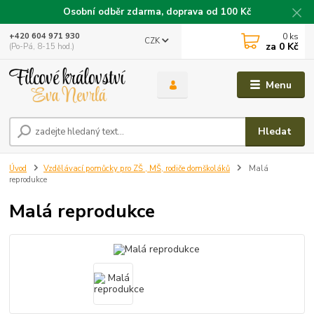
Osobní odběr zdarma, doprava od 100 Kč
0
ks
+420 604 971 930
CZK
za
0 Kč
(Po-Pá, 8-15 hod.)
Menu
Hledat
Úvod
Vzdělávací pomůcky pro ZŠ , MŠ, rodiče domškoláků
Malá
reprodukce
Malá reprodukce