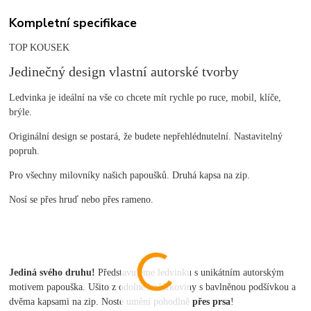
Kompletní specifikace
TOP KOUSEK
Jedinečný design vlastní autorské tvorby
Ledvinka je ideální na vše co chcete mít rychle po ruce, mobil, klíče,
brýle.
Originální design se postará, že budete nepřehlédnutelní. Nastavitelný
popruh.
Pro všechny milovníky našich papoušků. Druhá kapsa na zip.
Nosí se přes hruď nebo přes rameno.
Jediná svého druhu!
Představujeme ledvinku s unikátním autorským
motivem papouška. Ušito z odolné kočárkoviny s bavlněnou podšívkou a
dvěma kapsami na zip. Noste umění pohodlně
přes prsa
!