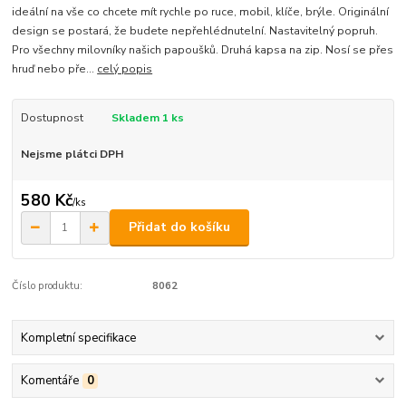
ideální na vše co chcete mít rychle po ruce, mobil, klíče, brýle. Originální
design se postará, že budete nepřehlédnutelní. Nastavitelný popruh.
Pro všechny milovníky našich papoušků. Druhá kapsa na zip. Nosí se přes
hruď nebo pře...
celý popis
Dostupnost
Skladem 1 ks
Nejsme plátci DPH
580 Kč
/
ks
Přidat do košíku
Číslo produktu:
8062
Kompletní specifikace
Komentáře
0