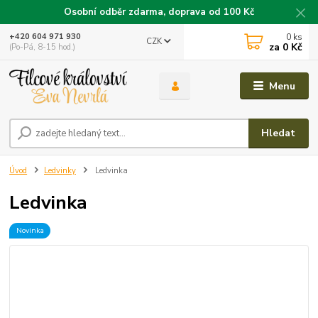
Osobní odběr zdarma, doprava od 100 Kč
0
ks
+420 604 971 930
CZK
za
0 Kč
(Po-Pá, 8-15 hod.)
Menu
Hledat
Úvod
Ledvinky
Ledvinka
Ledvinka
Novinka