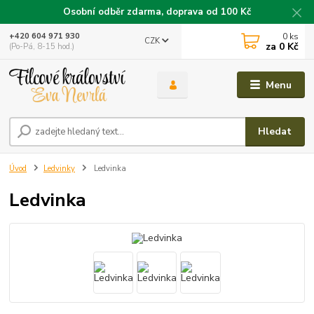
Osobní odběr zdarma, doprava od 100 Kč
0
ks
+420 604 971 930
CZK
za
0 Kč
(Po-Pá, 8-15 hod.)
Menu
Hledat
Úvod
Ledvinky
Ledvinka
Ledvinka