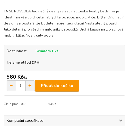
TA SE POVEDLA Jedinečný design vlastní autorské tvorby Ledvinka je
ideální na vše co chcete mít rychle po ruce, mobil, klíče, brýle. Originální
design se postará, že budete nepřehlédnutelní.Nastavitelný popruh.
Jako dělaná pro všechny milovníky papoušků. Druhá kapsa na zip schová
mobil i klíče. Nos...
celý popis
Dostupnost
Skladem 1 ks
Nejsme plátci DPH
580 Kč
/
ks
Přidat do košíku
Číslo produktu:
9456
Kompletní specifikace