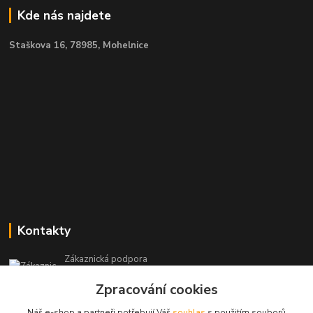
Kde nás najdete
Staškova 16,
78985, Mohelnice
Kontakty
Zákaznická podpora
+420 604 971 930
Zpracování cookies
(Po-Pá, 8-15 hod.)
Náš e-shop a partneři potřebují Váš
souhlas
s použitím souborů