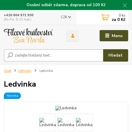
Osobní odběr zdarma, doprava od 100 Kč
0
ks
+420 604 971 930
CZK
za
0 Kč
(Po-Pá, 8-15 hod.)
Menu
Hledat
Úvod
Ledvinky
Ledvinka
Ledvinka
Novinka