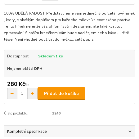
100% UDĚLÁ RADOST. Představujeme vám jedinečný porcelánový hrnek
, který je skvělým doplňkem pro každého milovníka exotického ptactva.
Tento hrnek nejenže vás ohromí svým designem, ale také kvalitou
zpracování. S naším hrnečkem Vám bude nad čajem nebo kávou určitě
lépe. Není vhodné používat do myčky...
celý popis
Dostupnost
Skladem 1 ks
Nejsme plátci DPH
280 Kč
/
ks
Přidat do košíku
Číslo produktu:
3240
Kompletní specifikace