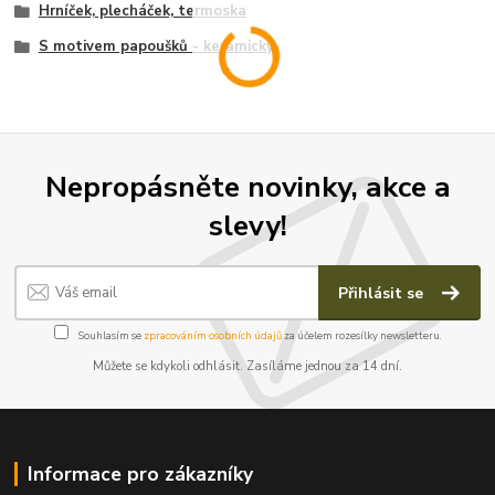
Hrníček, plecháček, termoska
S motivem papoušků - keramický
Nepropásněte novinky, akce a
slevy!
Přihlásit se
Souhlasím se
zpracováním osobních údajů
za účelem rozesílky newsletteru.
Můžete se kdykoli odhlásit. Zasíláme jednou za 14 dní.
Informace pro zákazníky