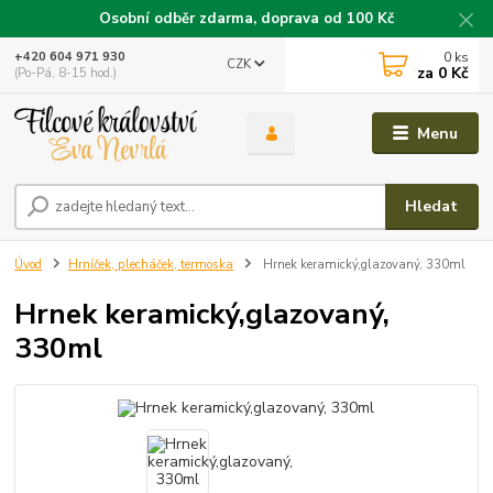
Osobní odběr zdarma, doprava od 100 Kč
0
ks
+420 604 971 930
CZK
za
0 Kč
(Po-Pá, 8-15 hod.)
Menu
Hledat
Úvod
Hrníček, plecháček, termoska
Hrnek keramický,glazovaný, 330ml
Hrnek keramický,glazovaný,
330ml