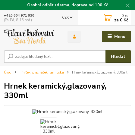
Osobní odběr zdarma, doprava od 100 Kč
0
ks
+420 604 971 930
CZK
za
0 Kč
(Po-Pá, 8-15 hod.)
Menu
Hledat
Úvod
Hrníček, plecháček, termoska
Hrnek keramický,glazovaný, 330ml
Hrnek keramický,glazovaný,
330ml