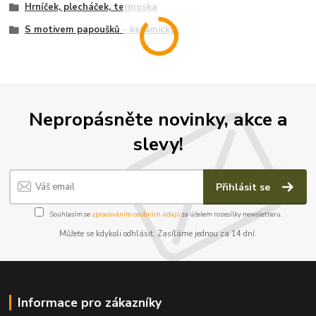
Hrníček, plecháček, termoska
S motivem papoušků - keramický
Nepropásněte novinky, akce a
slevy!
Přihlásit se
Souhlasím se
zpracováním osobních údajů
za účelem rozesílky newsletteru.
Můžete se kdykoli odhlásit. Zasíláme jednou za 14 dní.
Informace pro zákazníky