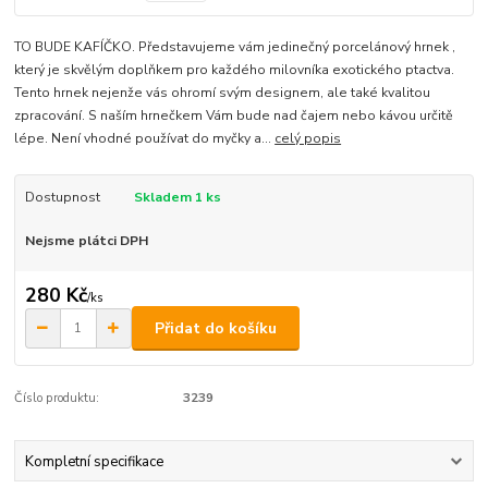
TO BUDE KAFÍČKO. Představujeme vám jedinečný porcelánový hrnek ,
který je skvělým doplňkem pro každého milovníka exotického ptactva.
Tento hrnek nejenže vás ohromí svým designem, ale také kvalitou
zpracování. S naším hrnečkem Vám bude nad čajem nebo kávou určitě
lépe. Není vhodné používat do myčky a...
celý popis
Dostupnost
Skladem 1 ks
Nejsme plátci DPH
280 Kč
/
ks
Přidat do košíku
Číslo produktu:
3239
Kompletní specifikace