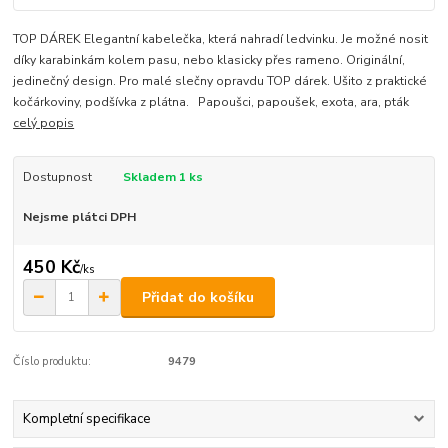
TOP DÁREK Elegantní kabelečka, která nahradí ledvinku. Je možné nosit
díky karabinkám kolem pasu, nebo klasicky přes rameno. Originální,
jedinečný design. Pro malé slečny opravdu TOP dárek. Ušito z praktické
kočárkoviny, podšívka z plátna. Papoušci, papoušek, exota, ara, pták
celý popis
Dostupnost
Skladem 1 ks
Nejsme plátci DPH
450 Kč
/
ks
Přidat do košíku
Číslo produktu:
9479
Kompletní specifikace