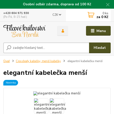
Osobní odběr zdarma, doprava od 100 Kč
0
ks
+420 604 971 930
CZK
za
0 Kč
(Po-Pá, 8-15 hod.)
Menu
Hledat
Úvod
Crossbody kabelky, menší kabelky
elegantní kabelečka menší
elegantní kabelečka menší
Novinka