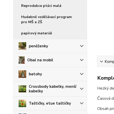
Reprodukce ptáci malá
Hudebně vzdělávací program
pro MŠ a ZŠ
papírový materiál
peněženky
Obal na mobil
Kompl
batohy
Komple
Crossbody kabelky, menší
Hezký den
kabelky
Časová d
Taštičky, etue taštičky
Obsah pro