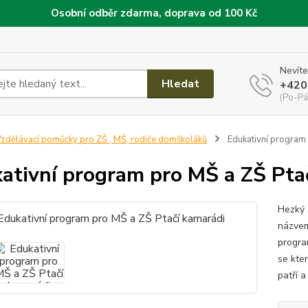
Osobní odběr zdarma, doprava od 100 Kč
Nevíte
Hledat
+420
(Po-Pá
zdělávací pomůcky pro ZŠ , MŠ, rodiče domškoláků
Edukativní program 
ativní program pro MŠ a ZŠ Pta
Hezký 
názvem
progra
se kte
patří a