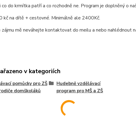
 co do krmítka patří a co rozhodně ne. Program je doplněný o na
0 kč na dítě + cestovné. Minimálně ale 2400Kč.
 zájmu mě neváhejte kontaktovat do meilu a nebo nahlédnout na
zařazeno v kategoriích
ávací pomůcky pro ZŠ
Hudebně vzdělávací
 rodiče domškoláků
program pro MŠ a ZŠ