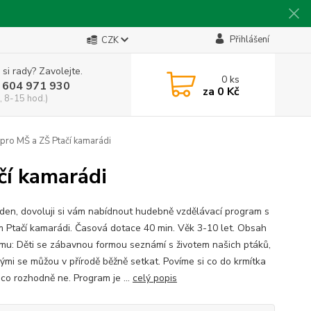
Přihlášení
CZK
 si rady? Zavolejte.
0
ks
 604 971 930
za
0 Kč
, 8-15 hod.)
pro MŠ a ZŠ Ptačí kamarádi
čí kamarádi
den, dovoluji si vám nabídnout hudebně vzdělávací program s
 Ptačí kamarádi. Časová dotace 40 min. Věk 3-10 let. Obsah
mu: Děti se zábavnou formou seznámí s životem našich ptáků,
rými se můžou v přírodě běžně setkat. Povíme si co do krmítka
 co rozhodně ne. Program je ...
celý popis