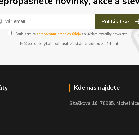
epropásněte novinky, akce a slev
Přihlásit se
Souhlasím se
zpracováním osobních údajů
za účelem rozesílky newsletteru.
Můžete se kdykoli odhlásit. Zasíláme jednou za 14 dní.
áty
Kde nás najdete
Staškova 16,
78985, Mohelnic