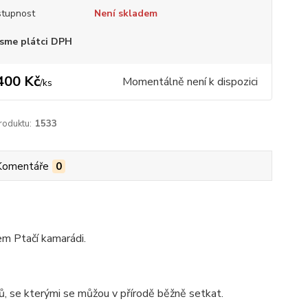
tupnost
Není skladem
sme plátci DPH
400 Kč
Momentálně není k dispozici
/
ks
roduktu:
1533
Komentáře
0
em Ptačí kamarádi.
, se kterými se můžou v přírodě běžně setkat.