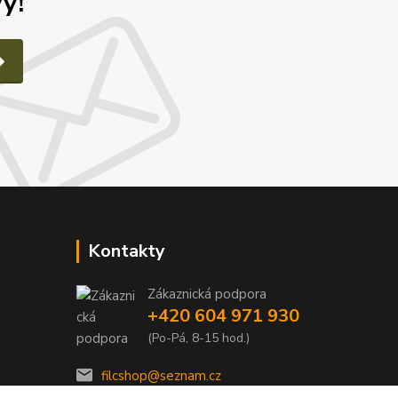
y!
Kontakty
Zákaznická podpora
e
+420 604 971 930
(Po-Pá, 8-15 hod.)
filcshop@seznam.cz