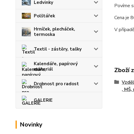
Ledvinky
Povíme si
Polštářek
Cena je 8
Hrníček, plecháček,
V případě
termoska
Textil - zástěry, tašky
Kalendáře, papírový
materiál
Zboží 
Vzděl
Drobnost pro radost
, MŠ,
GALERIE
Novinky