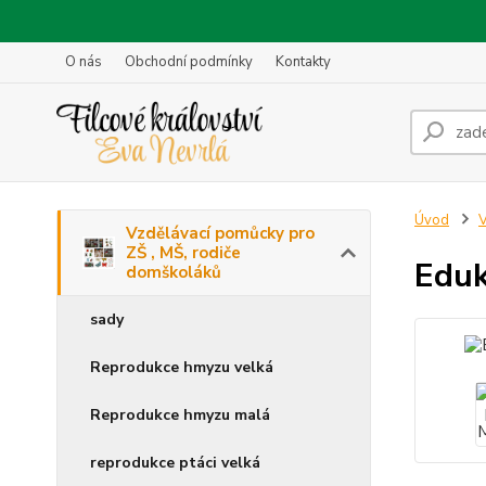
O nás
Obchodní podmínky
Kontakty
Úvod
V
Vzdělávací pomůcky pro
ZŠ , MŠ, rodiče
Eduk
domškoláků
sady
Reprodukce hmyzu velká
Reprodukce hmyzu malá
reprodukce ptáci velká