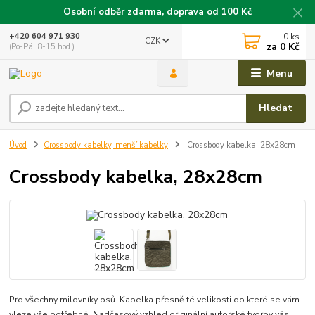
Osobní odběr zdarma, doprava od 100 Kč
0
ks
+420 604 971 930
CZK
za
0 Kč
(Po-Pá, 8-15 hod.)
Menu
Hledat
Úvod
Crossbody kabelky, menší kabelky
Crossbody kabelka, 28x28cm
Crossbody kabelka, 28x28cm
Pro všechny milovníky psů. Kabelka přesně té velikosti do které se vám
vleze vše potřebné. Nadčasový vzhled originální autorské tvorby vás