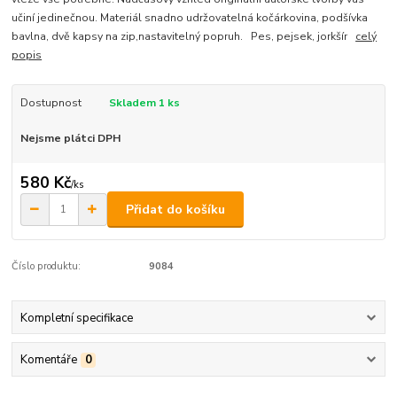
učiní jedinečnou. Materiál snadno udržovatelná kočárkovina, podšívka
bavlna, dvě kapsy na zip,nastavitelný popruh. Pes, pejsek, jorkšír
celý
popis
Dostupnost
Skladem 1 ks
Nejsme plátci DPH
580 Kč
/
ks
Přidat do košíku
Číslo produktu:
9084
Kompletní specifikace
Komentáře
0