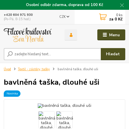
Osobní odběr zdarma, doprava od 100 Kč
0
ks
+420 604 971 930
CZK
za
0 Kč
(Po-Pá, 8-15 hod.)
Menu
Hledat
Úvod
Textil - zástěry, tašky
bavlněná taška, dlouhé uši
bavlněná taška, dlouhé uši
Novinka