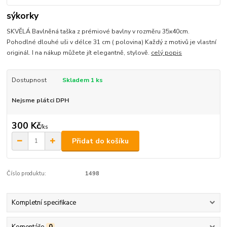
sýkorky
SKVĚLÁ Bavlněná taška z prémiové bavlny v rozměru 35x40cm.
Pohodlné dlouhé uši v délce 31 cm ( polovina) Každý z motivů je vlastní
originál. I na nákup můžete jít elegantně, stylově.
celý popis
Dostupnost
Skladem 1 ks
Nejsme plátci DPH
300 Kč
/
ks
Přidat do košíku
Číslo produktu:
1498
Kompletní specifikace
Komentáře
0